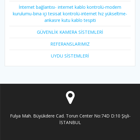
İnternet bağlantısı- internet kablo kontrolü-modem
kurulumu-bina içi tesisat kontrolü-internet hız yükseltme-
ankasre kutu kablo tespiti
GÜVENLİK KAMERA SİSTEMLERİ
REFERANSLARIMIZ
UYDU SİSTEMLERİ
Fulya Mah. Büyükdere Cad. Torun Center No:74D D:10 Şişli-
İSTANBUL